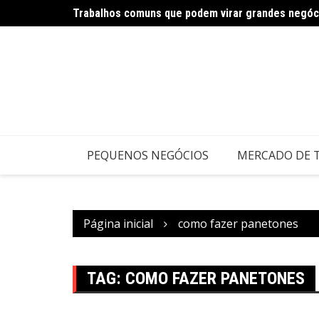
Trabalhos comuns que podem virar grandes negóc
Carnaval impulsiona negócios criativos e serviço
PEQUENOS NEGÓCIOS
MERCADO DE 
Página inicial
como fazer panetones
TAG:
COMO FAZER PANETONES