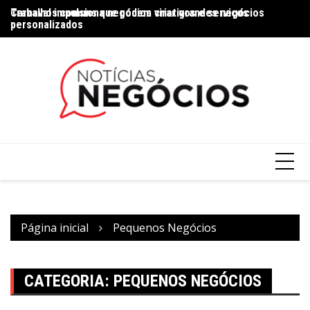
Trabalhos comuns que podem virar grandes negócios
Carnaval impulsiona negócios criativos e serviços
Na
personalizados
Página inicial
Pequenos Negócios
CATEGORIA:
PEQUENOS NEGÓCIOS