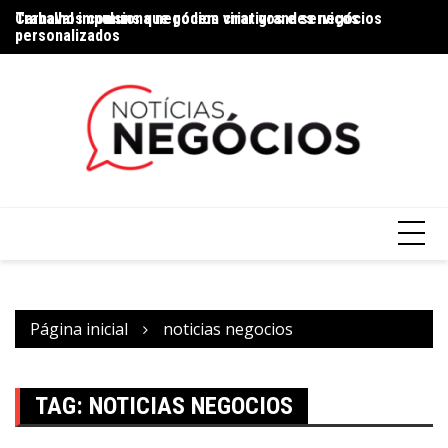
Trabalhos comuns que podem virar grandes negócios
Carnaval impulsiona negócios criativos e serviços
Na
personalizados
Página inicial
noticias negocios
TAG:
NOTICIAS NEGOCIOS