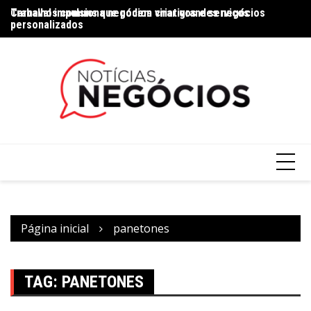
Trabalhos comuns que podem virar grandes negócios
Carnaval impulsiona negócios criativos e serviços
Na
personalizados
Página inicial
panetones
TAG:
PANETONES