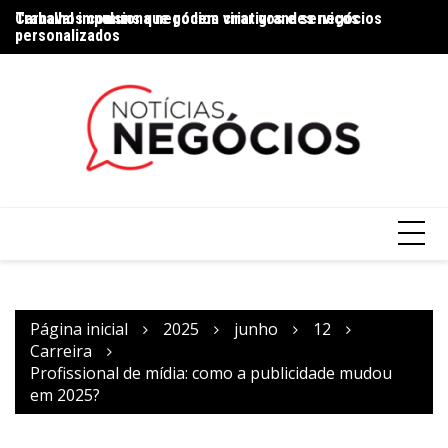
Trabalhos comuns que podem virar grandes negócios
Carnaval impulsiona negócios criativos e serviços
Na
personalizados
Página inicial
2025
junho
12
Carreira
Profissional de mídia: como a publicidade mudou
em 2025?