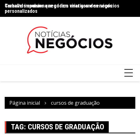
Trabalhos comuns que podem virar grandes negócios
Carnaval impulsiona negócios criativos e serviços
Na
personalizados
Página inicial
cursos de graduação
TAG:
CURSOS DE GRADUAÇÃO