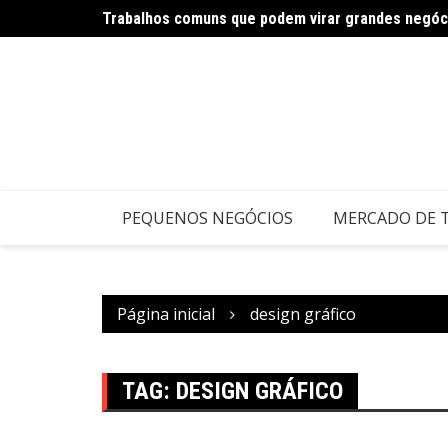
Trabalhos comuns que podem virar grandes negóc
Carnaval impulsiona negócios criativos e serviço
PEQUENOS NEGÓCIOS
MERCADO DE 
Página inicial
design gráfico
TAG:
DESIGN GRÁFICO