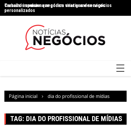
Trabalhos comuns que podem virar grandes negócios
Carnaval impulsiona negócios criativos e serviços
Na
personalizados
Página inicial
dia do profissional de mídias
TAG:
DIA DO PROFISSIONAL DE MÍDIAS