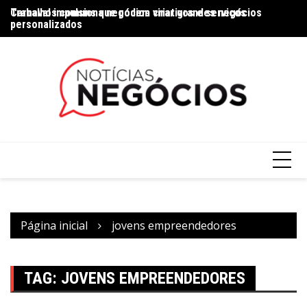
Trabalhos comuns que podem virar grandes negócios
Carnaval impulsiona negócios criativos e serviços
Na
personalizados
Página inicial
jovens empreendedores
TAG:
JOVENS EMPREENDEDORES