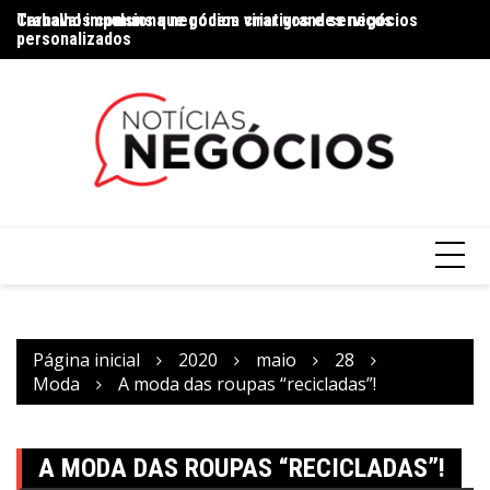
Trabalhos comuns que podem virar grandes negócios
Carnaval impulsiona negócios criativos e serviços
Na
personalizados
Página inicial
2020
maio
28
Moda
A moda das roupas “recicladas”!
A MODA DAS ROUPAS “RECICLADAS”!