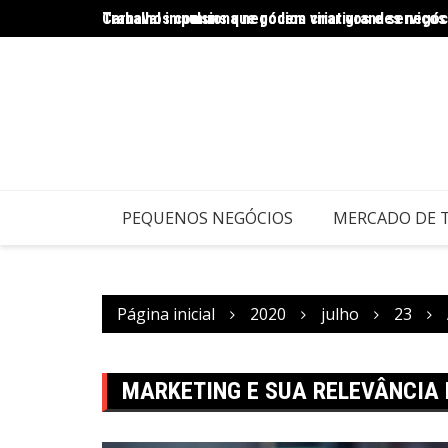
Trabalhos comuns que podem virar grandes negóc
Carnaval impulsiona negócios criativos e serviço
PEQUENOS NEGÓCIOS
MERCADO DE 
Página inicial
2020
julho
23
MARKETING E SUA RELEVÂNCIA 