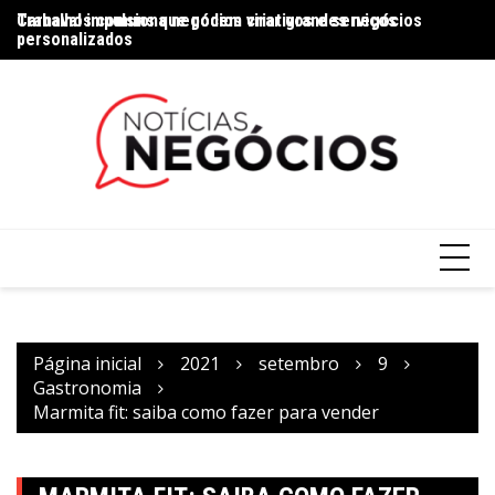
Trabalhos comuns que podem virar grandes negócios
Carnaval impulsiona negócios criativos e serviços
Na
personalizados
Página inicial
2021
setembro
9
Gastronomia
Marmita fit: saiba como fazer para vender