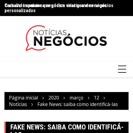
Trabalhos comuns que podem virar grandes negócios
Carnaval impulsiona negócios criativos e serviços
Na
personalizados
Página inicial
2020
março
12
Notícias
Fake News: saiba como identificá-las
FAKE NEWS: SAIBA COMO IDENTIFICÁ-