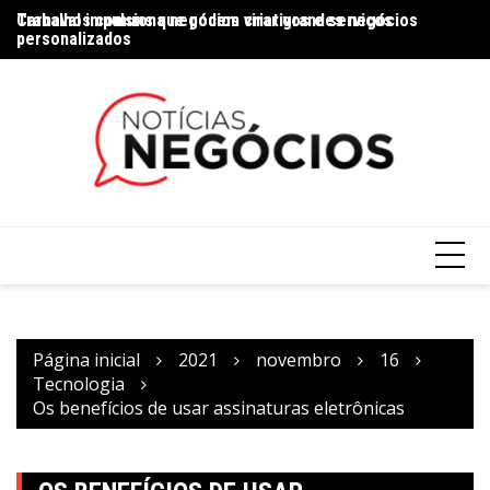
Trabalhos comuns que podem virar grandes negócios
Carnaval impulsiona negócios criativos e serviços
Na
personalizados
Página inicial
2021
novembro
16
Tecnologia
Os benefícios de usar assinaturas eletrônicas