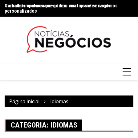
Trabalhos comuns que podem virar grandes negócios
Carnaval impulsiona negócios criativos e serviços
Na
personalizados
Página inicial
Idiomas
CATEGORIA:
IDIOMAS