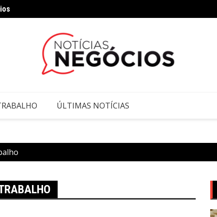
ios
s personalizados
Natal 
TRABALHO
ÚLTIMAS NOTÍCIAS
balho
 TRABALHO