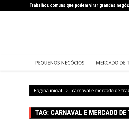
Trabalhos comuns que podem virar grandes negóc
Carnaval impulsiona negócios criativos e serviço
PEQUENOS NEGÓCIOS
MERCADO DE 
Página inicial
carnaval e mercado de tra
TAG:
CARNAVAL E MERCADO DE