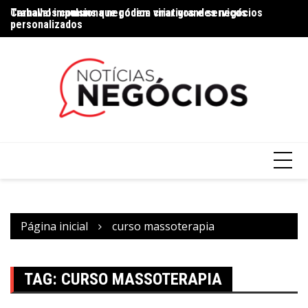
Trabalhos comuns que podem virar grandes negócios
Carnaval impulsiona negócios criativos e serviços
Na
personalizados
Página inicial
curso massoterapia
TAG:
CURSO MASSOTERAPIA