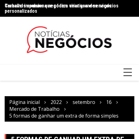
Trabalhos comuns que podem virar grandes negócios
Carnaval impulsiona negócios criativos e serviços
Na
personalizados
Página inicial
2022
setembro
16
Mercado de Trabalho
5 formas de ganhar um extra de forma simples