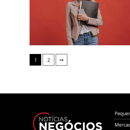
1
2
Pequen
Mercad