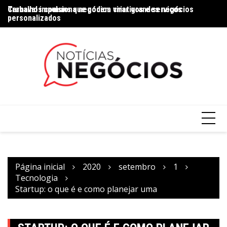
Trabalhos comuns que podem virar grandes negócios
Carnaval impulsiona negócios criativos e serviços
Na
personalizados
Página inicial
2020
setembro
1
Tecnologia
Startup: o que é e como planejar uma