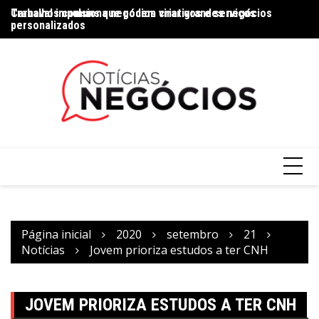
Trabalhos comuns que podem virar grandes negócios
Carnaval impulsiona negócios criativos e serviços
Na
personalizados
Página inicial
2020
setembro
21
Notícias
Jovem prioriza estudos a ter CNH
JOVEM PRIORIZA ESTUDOS A TER CNH