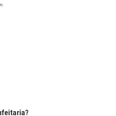
m:
feitaria?