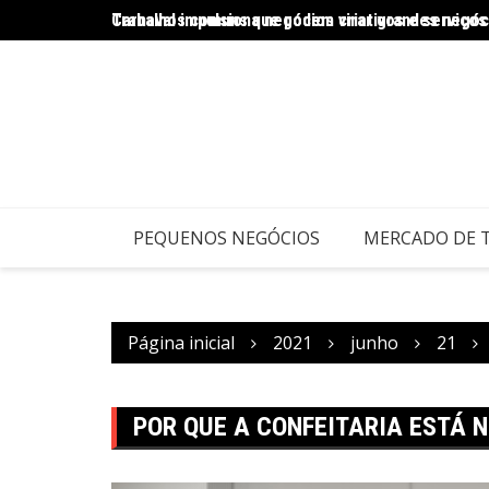
Trabalhos comuns que podem virar grandes negóc
Carnaval impulsiona negócios criativos e serviço
PEQUENOS NEGÓCIOS
MERCADO DE 
Página inicial
2021
junho
21
POR QUE A CONFEITARIA ESTÁ 