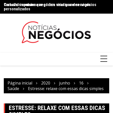
Trabalhos comuns que podem virar grandes negócios
Carnaval impulsiona negócios criativos e serviços
Na
personalizados
Página inicial
2020
junho
16
Saúde
Estresse: relaxe com essas dicas simples
ESTRESSE: RELAXE COM ESSAS DICAS